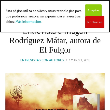
Aceptar
Esta página utiliza cookies y otras tecnologías para
que podamos mejorar su experiencia en nuestros
sitios:
Más información.
Rechazar
Entrevista a Magali
Rodríguez Mátar, autora de
El Fulgor
POSTED
ENTREVISTAS CON AUTORES
7 MARZO, 2018
6
ON
MARZO,
2018