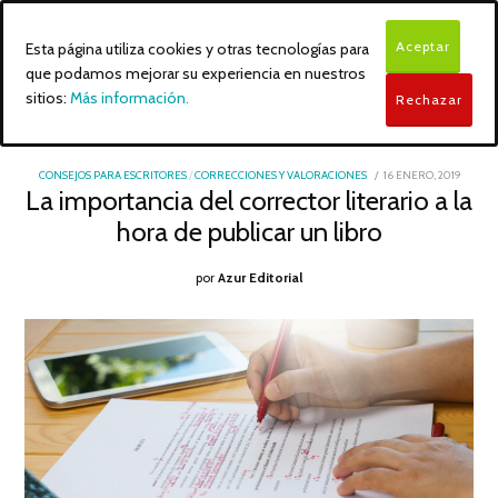
Aceptar
Esta página utiliza cookies y otras tecnologías para
que podamos mejorar su experiencia en nuestros
sitios:
Más información.
Rechazar
POSTED
CONSEJOS PARA ESCRITORES
/
CORRECCIONES Y VALORACIONES
16 ENERO, 2019
15
ON
La importancia del corrector literario a la
ENERO
2019
hora de publicar un libro
por
Azur Editorial