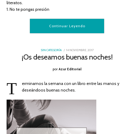
literatos.
1. No te pongas presión
Continuar Leyendo
POSTED
SIN CATEGORÍA
14 NOVIEMBRE, 2017
14
ON
¡Os deseamos buenas noches!
NOVIEMBRE,
2017
por
Azur Editorial
T
erminamos la semana con un libro entre las manos y
deseándoos buenas noches.