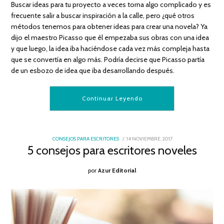
Buscar ideas para tu proyecto a veces torna algo complicado y es
frecuente salir a buscar inspiración a la calle, pero ¿qué otros
métodos tenemos para obtener ideas para crear una novela? Ya
dijo el maestro Picasso que él empezaba sus obras con una idea
y que luego, la idea iba haciéndose cada vez más compleja hasta
que se convertía en algo más. Podría decirse que Picasso partía
de un esbozo de idea que iba desarrollando después.
Continuar Leyendo
POSTED
CONSEJOS PARA ESCRITORES
14 NOVIEMBRE, 2017
18
ON
5 consejos para escritores noveles
DICIEMBRE,
2017
por
Azur Editorial