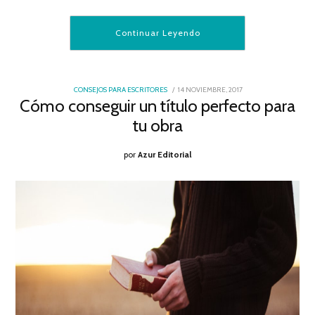
Continuar Leyendo
POSTED
CONSEJOS PARA ESCRITORES
14 NOVIEMBRE, 2017
18
ON
Cómo conseguir un título perfecto para
DICIEMBRE,
2017
tu obra
por
Azur Editorial