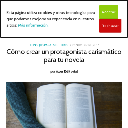
Aceptar
Esta página utiliza cookies y otras tecnologías para
que podamos mejorar su experiencia en nuestros
sitios:
Más información.
Rechazar
POSTED
CONSEJOS PARA ESCRITORES
25 NOVIEMBRE, 2017
18
ON
Cómo crear un protagonista carismático
DICIEMBRE,
2017
para tu novela
por
Azur Editorial