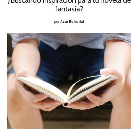
¿Buscando inspiración para tu novela de
2017
fantasía?
por
Azur Editorial