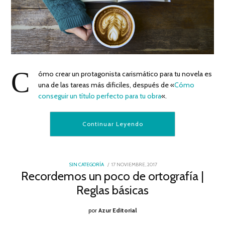
C
ómo crear un protagonista carismático para tu novela es
una de las tareas más dificiles, después de «
Cómo
conseguir un título perfecto para tu obra
«.
Continuar Leyendo
POSTED
SIN CATEGORÍA
17 NOVIEMBRE, 2017
ON
Recordemos un poco de ortografía |
Reglas básicas
por
Azur Editorial