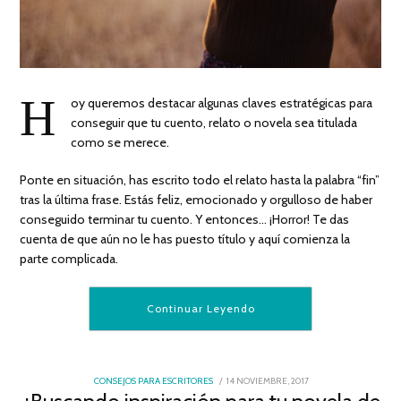
H
oy queremos destacar algunas claves estratégicas para
conseguir que tu cuento, relato o novela sea titulada
como se merece.
Ponte en situación, has escrito todo el relato hasta la palabra “fin”
tras la última frase. Estás feliz, emocionado y orgulloso de haber
conseguido terminar tu cuento. Y entonces… ¡Horror! Te das
cuenta de que aún no le has puesto título y aquí comienza la
parte complicada.
Continuar Leyendo
POSTED
CONSEJOS PARA ESCRITORES
14 NOVIEMBRE, 2017
18
ON
DICIEMBRE,