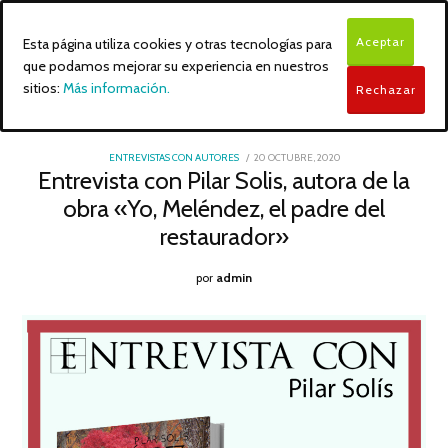
Aceptar
Esta página utiliza cookies y otras tecnologías para
que podamos mejorar su experiencia en nuestros
sitios:
Más información.
Rechazar
POSTED
ENTREVISTAS CON AUTORES
20 OCTUBRE, 2020
ON
Entrevista con Pilar Solis, autora de la
obra «Yo, Meléndez, el padre del
restaurador»
por
admin