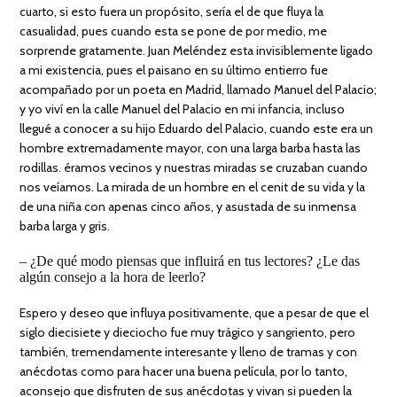
cuarto, si esto fuera un propósito, sería el de que fluya la
casualidad, pues cuando esta se pone de por medio, me
sorprende gratamente. Juan Meléndez esta invisiblemente ligado
a mi existencia, pues el paisano en su último entierro fue
acompañado por un poeta en Madrid, llamado Manuel del Palacio;
y yo viví en la calle Manuel del Palacio en mi infancia, incluso
llegué a conocer a su hijo Eduardo del Palacio, cuando este era un
hombre extremadamente mayor, con una larga barba hasta las
rodillas. éramos vecinos y nuestras miradas se cruzaban cuando
nos veíamos. La mirada de un hombre en el cenit de su vida y la
de una niña con apenas cinco años, y asustada de su inmensa
barba larga y gris.
– ¿De qué modo piensas que influirá en tus lectores? ¿Le das
algún consejo a la hora de leerlo?
Espero y deseo que influya positivamente, que a pesar de que el
siglo diecisiete y dieciocho fue muy trágico y sangriento, pero
también, tremendamente interesante y lleno de tramas y con
anécdotas como para hacer una buena película, por lo tanto,
aconsejo que disfruten de sus anécdotas y vivan si pueden la