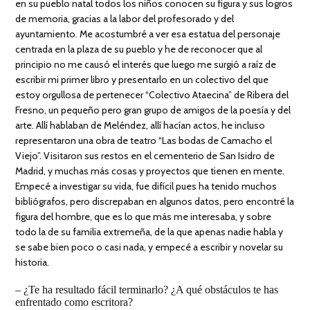
en su pueblo natal todos los niños conocen su figura y sus logros
de memoria, gracias a la labor del profesorado y del
ayuntamiento. Me acostumbré a ver esa estatua del personaje
centrada en la plaza de su pueblo y he de reconocer que al
principio no me causó el interés que luego me surgió a raíz de
escribir mi primer libro y presentarlo en un colectivo del que
estoy orgullosa de pertenecer “Colectivo Ataecina” de Ribera del
Fresno, un pequeño pero gran grupo de amigos de la poesía y del
arte. Allí hablaban de Meléndez, allí hacían actos, he incluso
representaron una obra de teatro “Las bodas de Camacho el
Viejo”. Visitaron sus restos en el cementerio de San Isidro de
Madrid, y muchas más cosas y proyectos que tienen en mente.
Empecé a investigar su vida, fue difícil pues ha tenido muchos
bibliógrafos, pero discrepaban en algunos datos, pero encontré la
figura del hombre, que es lo que más me interesaba, y sobre
todo la de su familia extremeña, de la que apenas nadie habla y
se sabe bien poco o casi nada, y empecé a escribir y novelar su
historia.
– ¿Te ha resultado fácil terminarlo? ¿A qué obstáculos te has
enfrentado como escritora?