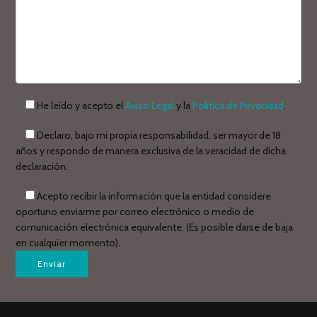
He leído y acepto el
Aviso Legal
y la
Política de Privacidad
.
Declaro, bajo mi propia responsabilidad, ser mayor de 18
años y respondo de manera exclusiva de la veracidad de dicha
declaración.
Acepto recibir la información que la entidad considere
oportuno enviarme por correo electrónico o medio de
comunicación electrónica equivalente. (Es posible darse de baja
en cualquier momento).