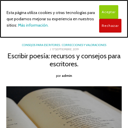
Aceptar
Esta página utiliza cookies y otras tecnologías para
que podamos mejorar su experiencia en nuestros
sitios:
Más información.
Rechazar
CONSEJOS PARA ESCRITORES
/
CORRECCIONES Y VALORACIONES
POSTED
17 SEPTIEMBRE, 2019
ON
Escribir poesía: recursos y consejos para
escritores.
por
admin