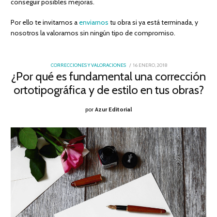
conseguir posibles mejoras.
Por ello te invitamos a
enviarnos
tu obra si ya está terminada, y
nosotros la valoramos sin ningún tipo de compromiso.
POSTED
CORRECCIONES Y VALORACIONES
16 ENERO, 2018
17
ON
¿Por qué es fundamental una corrección
ENERO,
2018
ortotipográfica y de estilo en tus obras?
por
Azur Editorial