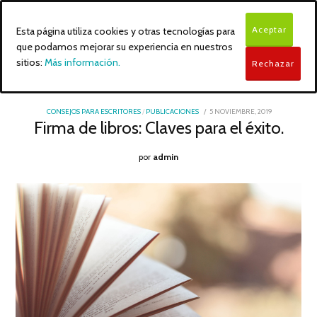
Aceptar
Esta página utiliza cookies y otras tecnologías para
que podamos mejorar su experiencia en nuestros
sitios:
Más información.
Rechazar
POSTED
CONSEJOS PARA ESCRITORES
/
PUBLICACIONES
5 NOVIEMBRE, 2019
5
ON
Firma de libros: Claves para el éxito.
NOVIEMBRE,
2019
por
admin