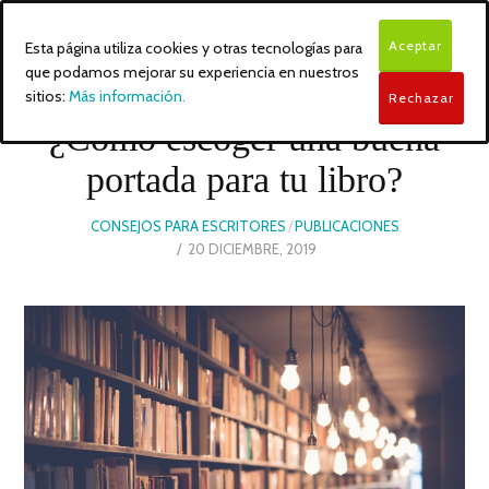
Aceptar
Esta página utiliza cookies y otras tecnologías para
que podamos mejorar su experiencia en nuestros
sitios:
Más información.
Rechazar
¿Cómo escoger una buena
portada para tu libro?
CONSEJOS PARA ESCRITORES
/
PUBLICACIONES
POSTED
20 DICIEMBRE, 2019
ON