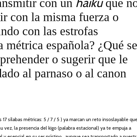
haiku
ansmitir con un
que n
ir con la misma fuerza o
ndo con las estrofas
la métrica española? ¿Qué s
prehender o sugerir que le
ado al parnaso o al canon
 17 sílabas métricas: 5 / 7 / 5 ) ya marcan un reto insoslayable qu
su vez, la presencia del kigo (palabra estacional) ya te empuja a
al y esencial en su ser prístino, aunque sea transportado a nuestr