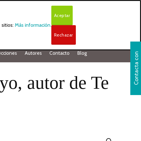
Aceptar
sitios:
Más información.
Rechazar
ecciones
Autores
Contacto
Blog
C
o
n
t
a
c
t
a
o
n
n
o
s
o
t
r
o
yo, autor de Te