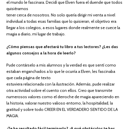
el mundo le fascinara. Decidí que Elven fuera el duende que todos
quisiéramos
tener cerca de nosotros. No solo quería dirigir mi venta a nivel
individual a todas esas familias que lo quisieran, el objetivo era
llegar a los colegios, a esos lugares donde realmente se cuece la
magia a diario, mi lugar de trabajo.
¿Cómo piensas que afectará tu libro a tus lectores? ¿Les das
algunos consejos a la hora de leerlo?
Pude contárselo a mis alumnos y la verdad es que sentí como
estaban enganchados a lo que le ocurría a Elven, les fascinaba
que cada página de texto
estuviera relacionada con la ilustración. Además, pude realizar
otra actividad sobre el cuento con ellos. Creo que transmite
numerosos valores como el derroche de magia apareciendo en
la historia, valorar nuestro valioso entorno, la hospitalidad, la
gratitud y sobre todo CREER EN EL VERDADERO SENTIDO DE LA
MAGIA.
¿Te ha resultado fácil terminarlo? ¿A qué obstáculos te has