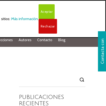
Aceptar
sitios:
Más información.
Rechazar
ecciones
Autores
Contacto
Blog
C
o
n
t
a
c
t
a
o
n
n
o
s
o
t
r
o
Search
for:
PUBLICACIONES
RECIENTES