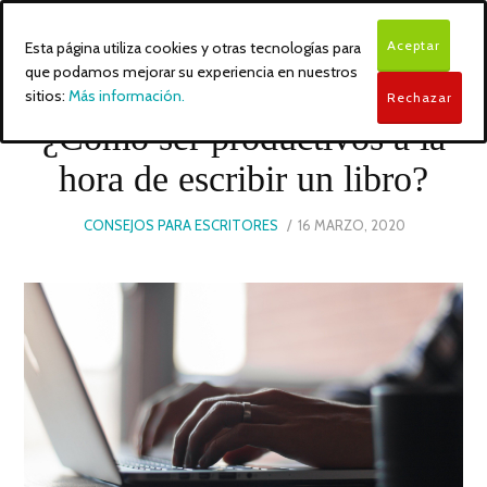
Aceptar
Esta página utiliza cookies y otras tecnologías para
que podamos mejorar su experiencia en nuestros
sitios:
Más información.
Rechazar
¿Cómo ser productivos a la
hora de escribir un libro?
POSTED
CONSEJOS PARA ESCRITORES
16 MARZO, 2020
16
ON
MARZO,
2020