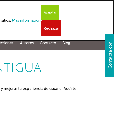
Aceptar
sitios:
Más información.
Rechazar
ecciones
Autores
Contacto
Blog
C
o
n
t
a
c
t
a
o
n
n
o
s
o
t
r
o
ntigua
y mejorar tu experiencia de usuario. Aquí te