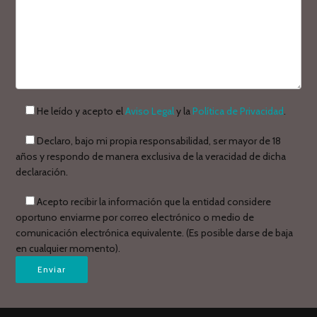
He leído y acepto el
Aviso Legal
y la
Política de Privacidad
.
Declaro, bajo mi propia responsabilidad, ser mayor de 18
años y respondo de manera exclusiva de la veracidad de dicha
declaración.
Acepto recibir la información que la entidad considere
oportuno enviarme por correo electrónico o medio de
comunicación electrónica equivalente. (Es posible darse de baja
en cualquier momento).