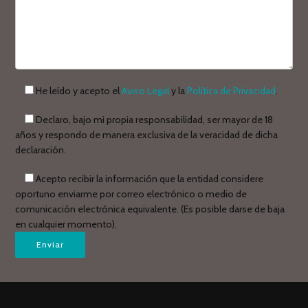
He leído y acepto el
Aviso Legal
y la
Política de Privacidad
.
Declaro, bajo mi propia responsabilidad, ser mayor de 18
años y respondo de manera exclusiva de la veracidad de dicha
declaración.
Acepto recibir la información que la entidad considere
oportuno enviarme por correo electrónico o medio de
comunicación electrónica equivalente. (Es posible darse de baja
en cualquier momento).