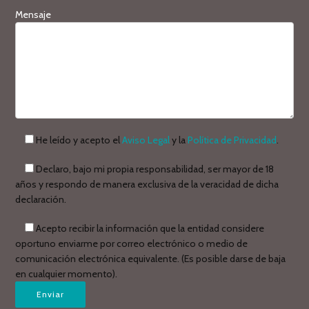
Mensaje
He leído y acepto el
Aviso Legal
y la
Política de Privacidad
.
Declaro, bajo mi propia responsabilidad, ser mayor de 18
años y respondo de manera exclusiva de la veracidad de dicha
declaración.
Acepto recibir la información que la entidad considere
oportuno enviarme por correo electrónico o medio de
comunicación electrónica equivalente. (Es posible darse de baja
en cualquier momento).