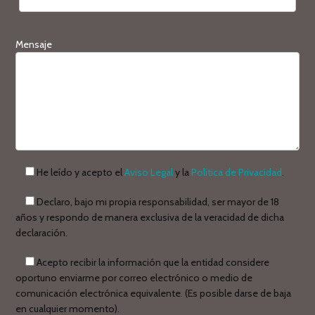
Mensaje
He leído y acepto el
Aviso Legal
y la
Política de Privacidad
.
Declaro, bajo mi propia responsabilidad, ser mayor de 18
años y respondo de manera exclusiva de la veracidad de dicha
declaración.
Acepto recibir la información que la entidad considere
oportuno enviarme por correo electrónico o medio de
comunicación electrónica equivalente. (Es posible darse de baja
en cualquier momento).