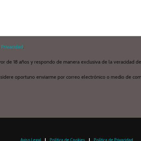
 Privacidad
.
yor de 18 años y respondo de manera exclusiva de la veracidad de 
nsidere oportuno enviarme por correo electrónico o medio de comu
Aviso Legal
Política de Cookies
Política de Privacidad