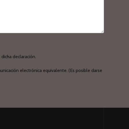
dicha declaración.
nicación electrónica equivalente. (Es posible darse