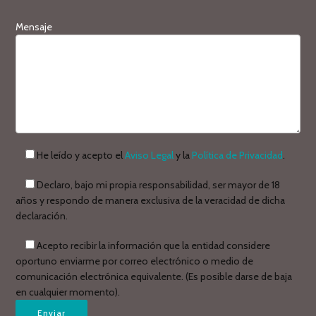
Mensaje
He leído y acepto el
Aviso Legal
y la
Política de Privacidad
.
Declaro, bajo mi propia responsabilidad, ser mayor de 18
años y respondo de manera exclusiva de la veracidad de dicha
declaración.
Acepto recibir la información que la entidad considere
oportuno enviarme por correo electrónico o medio de
comunicación electrónica equivalente. (Es posible darse de baja
en cualquier momento).