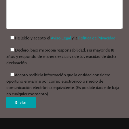
He leído y acepto el
Aviso Legal
y la
Política de Privacidad
.
Declaro, bajo mi propia responsabilidad, ser mayor de 18
años y respondo de manera exclusiva de la veracidad de dicha
declaración.
Acepto recibir la información que la entidad considere
oportuno enviarme por correo electrónico o medio de
comunicación electrónica equivalente. (Es posible darse de baja
en cualquier momento).