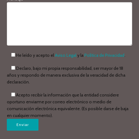
He leído y acepto el
Aviso Legal
y la
Política de Privacidad
.
Declaro, bajo mi propia responsabilidad, ser mayor de 18
años y respondo de manera exclusiva de la veracidad de dicha
declaración.
Acepto recibir la información que la entidad considere
oportuno enviarme por correo electrónico o medio de
comunicación electrónica equivalente. (Es posible darse de baja
en cualquier momento).