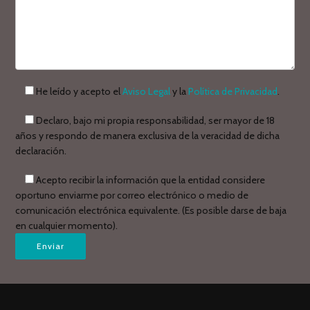
He leído y acepto el
Aviso Legal
y la
Política de Privacidad
.
Declaro, bajo mi propia responsabilidad, ser mayor de 18
años y respondo de manera exclusiva de la veracidad de dicha
declaración.
Acepto recibir la información que la entidad considere
oportuno enviarme por correo electrónico o medio de
comunicación electrónica equivalente. (Es posible darse de baja
en cualquier momento).