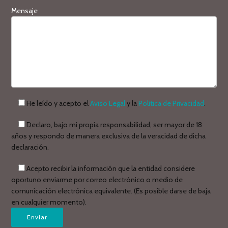
Mensaje
He leído y acepto el
Aviso Legal
y la
Política de Privacidad
.
Declaro, bajo mi propia responsabilidad, ser mayor de 18
años y respondo de manera exclusiva de la veracidad de dicha
declaración.
Acepto recibir la información que la entidad considere
oportuno enviarme por correo electrónico o medio de
comunicación electrónica equivalente. (Es posible darse de baja
en cualquier momento).