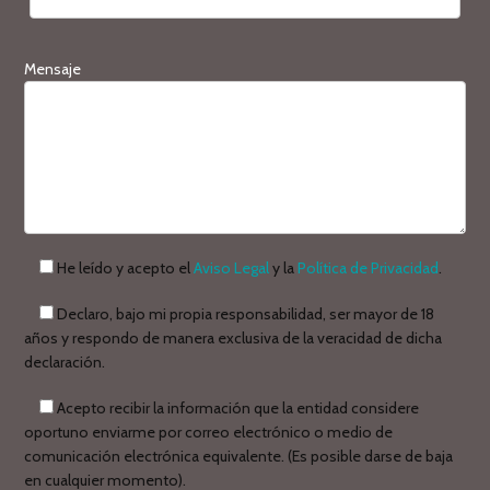
Mensaje
He leído y acepto el
Aviso Legal
y la
Política de Privacidad
.
Declaro, bajo mi propia responsabilidad, ser mayor de 18
años y respondo de manera exclusiva de la veracidad de dicha
declaración.
Acepto recibir la información que la entidad considere
oportuno enviarme por correo electrónico o medio de
comunicación electrónica equivalente. (Es posible darse de baja
en cualquier momento).